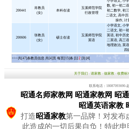
小学语文, 小学
数, 初一初二语
肖教员
玉溪师范学院
200441
本科在读
初二数学, 初三
(女)
行政管理
二语文, 高中
操作, 
小学语文, 小学
二语文, 初一初
张教员
玉溪师范学院
英语, 初中历史
200606
硕士在读
(女)
英语
二英语, 高三语
地理政治, 英语
四
>>>共[47]条教员信息 共[4]页 每页[15]条
[1]
2
[3]
[4]
关于我们
-
请家教
-
做家教
-
收费标
联系电话：18087093690-赵
昭通名师家教网
昭通家教网
昭
昭通英语家教
打造
昭通家教
第一品牌！对发布
此造成的一切后果自负！特此申