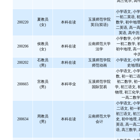
高三化学, 高
小学语文, 小学
一初二英语, 初
夏教员
玉溪师范学院
200220
本科在读
数学, 初中地理
(女)
英日(双语)
二英语, 高一高
英语, 高中
小学数学, 小学
侯教员
云南师范大学
一初二数学, 
200206
本科在读
(女)
法学
初中地理, 高一
中
石教员
玉溪师范学院
小学语文, 小学
200202
本科在读
(男)
师范动画
史地理
小学语文, 小学
数, 初一初二语
宫教员
玉溪师范学院
初二数学, 初
200665
本科毕业
(男)
国际贸易
学, 初三语文, 
物理, 初三化学,
一高二数学
小学语文, 小学
二语文, 初一
初三语文, 初三
周教员
云南师范大学
200634
本科在读
史, 初中地理,
(男)
会计
英语, 高一高二
语, 高三数学,