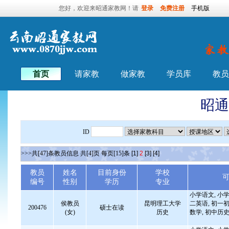
您好，欢迎来昭通家教网！请
登录
免费注册
手机版
首页
请家教
做家教
学员库
教员
昭通
ID
>>>共[47]条教员信息 共[4]页 每页[15]条
[1]
2
[3]
[4]
教员
姓名
目前身份
学校
编号
性别
学历
专业
小学语文, 小学
侯教员
昆明理工大学
二英语, 初一初
200476
硕士在读
(女)
历史
数学, 初中历史