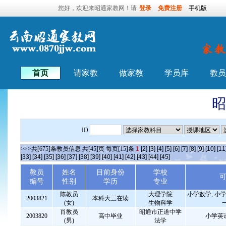
您好，欢迎来昭通家教网！请
登录
免费注册
手机版
首页
请家教
做家教
学员库
教员
昭
ID
>>>共[675]条教员信息 共[45]页 每页[15]条
1
[2]
[3]
[4]
[5]
[6]
[7]
[8]
[9]
[10]
[11
[33]
[34]
[35]
[36]
[37]
[38]
[39]
[40]
[41]
[42]
[43]
[44]
[45]
教员
姓名
目前身份
学校
编号
性别
学历
专业
陈教员
大理学院
小学数学, 小学
2003821
本科大三在读
(女)
生物科学
肖教员
昭通市正道中学
2003820
高中毕业
小学英
(男)
法学