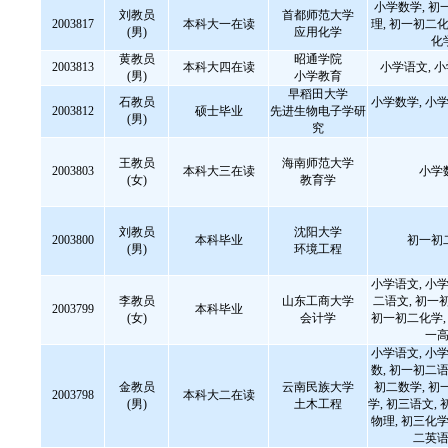
小学数学, 初
刘教员
首都师范大学
2003817
本科大一在读
理, 初一初二化
(男)
应用化学
化
黄教员
昭通学院
2003813
本科大四在读
小学语文, 
(男)
小学教育
早稻田大学
石教员
小学数学, 小学
2003812
硕士毕业
先进生物电子学研
(男)
究
王教员
海南师范大学
2003803
本科大三在读
小学
(女)
教育学
刘教员
沈阳大学
2003800
本科毕业
初一初
(男)
环境工程
小学语文, 小学
李教员
山东工商大学
二语文, 初一
2003799
本科毕业
(女)
会计学
初一初二化学, 
一高
小学语文, 小学
数, 初一初二语
金教员
云南民族大学
初二数学, 初
2003798
本科大二在读
(男)
土木工程
学, 初三语文, 
物理, 初三化学
二英语