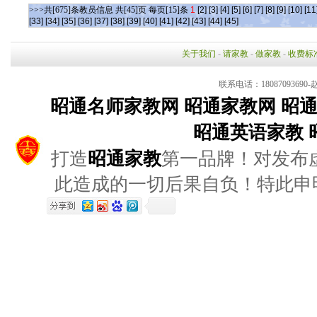
>>>共[675]条教员信息 共[45]页 每页[15]条
1
[2]
[3]
[4]
[5]
[6]
[7]
[8]
[9]
[10]
[11
[33]
[34]
[35]
[36]
[37]
[38]
[39]
[40]
[41]
[42]
[43]
[44]
[45]
关于我们
-
请家教
-
做家教
-
收费标
联系电话：18087093690-赵
昭通名师家教网
昭通家教网
昭
昭通英语家教
打造
昭通家教
第一品牌！对发布
此造成的一切后果自负！特此申