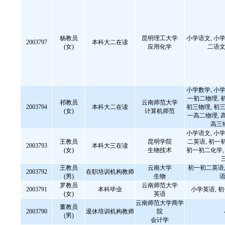
杨教员
昆明理工大学
小学语文, 小学
2003797
本科大二在读
(女)
应用化学
二语文
小学数学, 小学
一初二物理, 
祁教员
云南师范大学
2003794
本科大二在读
初三物理, 初三
(女)
计算机师范
一高二物理, 
高三
小学语文, 小学
王教员
昆明学院
二英语, 初一
2003793
本科大三在读
(女)
生物技术
初一初二化学, 
王教员
云南大学
初一初二英语,
2003792
在职培训机构教师
(男)
生物
语
罗教员
云南师范大学
2003791
本科毕业
小学英语, 
(女)
英语
云南师范大学商学
董教员
2003790
退休培训机构教师
院
(男)
会计学