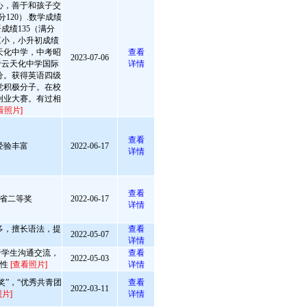
心，善于和孩子交
120）.数学成绩
语成绩135（满分
三小，小升初成绩
天化中学，中考昭
查看
2023-07-06
于云天化中学国际
详情
分。获得英语四级
党积极分子。在校
创业大赛。有过相
看照片]
查看
经验丰富
2022-06-17
详情
查看
省二等奖
2022-06-17
详情
多，擅长语法，提
查看
2022-05-07
。
详情
于学生沟通交流，
查看
2022-05-03
极性
[查看照片]
详情
奖”，“优秀共青团
查看
2022-03-11
片]
详情