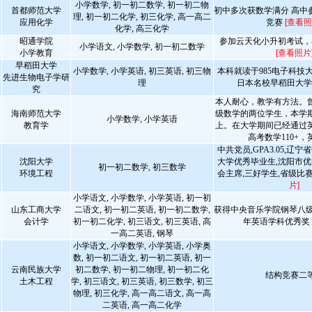
小学数学, 初一初二数学, 初一初二物
首都师范大学
初中多次获数学满分 高中
理, 初一初二化学, 初三化学, 高一高二
应用化学
竞赛
[查看照
化学, 高三化学
昭通学院
参加云天化小升初考试，在
小学语文, 小学数学, 初一初二数学
小学教育
[查看照片
早稻田大学
小学数学, 小学英语, 初三英语, 初三物
本科就读于985电子科技
先进生物电子学研
理
日本名校早稻田大
究
本人耐心，教学有方法。
海南师范大学
级数学的两位学生，本学期
小学数学, 小学英语
教育学
上。在大学期间已经通过
高考数学110+，英
​中共党员,GPA3.05,辽
沈阳大学
大学优秀毕业生,沈阳市优
初一初二数学, 初三数学
环境工程
会主席,三好学生,省级比
片]
小学语文, 小学数学, 小学英语, 初一初
山东工商大学
二语文, 初一初二英语, 初一初二数学,
获得中央音乐学院钢琴八级
会计学
初一初二化学, 初三语文, 初三英语, 高
年英语学科优秀奖
一高二英语, 钢琴
小学语文, 小学数学, 小学英语, 小学奥
数, 初一初二语文, 初一初二英语, 初一
云南民族大学
初二数学, 初一初二物理, 初一初二化
结构竞赛二
土木工程
学, 初三语文, 初三英语, 初三数学, 初三
物理, 初三化学, 高一高二语文, 高一高
二英语, 高一高二化学