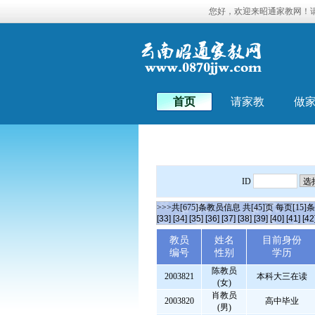
您好，欢迎来昭通家教网！
首页
请家教
做
ID
>>>共[675]条教员信息 共[45]页 每页[15]
[33]
[34]
[35]
[36]
[37]
[38]
[39]
[40]
[41]
[42
教员
姓名
目前身份
编号
性别
学历
陈教员
2003821
本科大三在读
(女)
肖教员
2003820
高中毕业
(男)