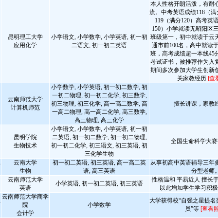
本人性格开朗活泼，有耐
流。中考英语成绩118（满分
119（满分120）高考英
150）小学就读无昭阳区
昆明理工大学
小学语文, 小学数学, 小学英语, 初一初
班级第一，初中就读于云
应用化学
二语文, 初一初二英语
通市前100名，高中就读
班，高考成绩超一本线45
考试证书，被推荐作为入
期间多次参加大学生创新
关家教经历
[查
小学数学, 小学英语, 初一初二数学, 初
一初二物理, 初一初二化学, 初三数学,
云南师范大学
初三物理, 初三化学, 高一高二数学, 高
擅长讲课，家教
计算机师范
一高二物理, 高一高二化学, 高三数学,
高三物理, 高三化学
小学语文, 小学数学, 小学英语, 初一初
昆明学院
二英语, 初一初二数学, 初一初二物理,
全国生命科学大赛
生物技术
初一初二化学, 初三语文, 初三英语, 初
三化学生物
云南大学
初一初二英语, 初三英语, 高一高二英
从事初高中英语辅导三年
师
生物
语, 高三英语
分型老师
云南师范大学
性格温和 平易近人 擅长
小学英语, 初一初二英语, 初三英语
英语
以此增加学生学习积
云南师范大学商学
大学获得校“自强之星提名
师
院
小学数学
员”等
[查看照
会计学