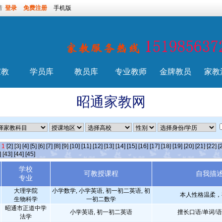
请
登录
免费注册
手机版
家教
学员库
教员库
专业教师
金牌教员
家教
昭通家教网
条
1
[2]
[3]
[4]
[5]
[6]
[7]
[8]
[9]
[10]
[11]
[12]
[13]
[14]
[15]
[16]
[17]
[18]
[19]
[20]
[21]
[22]
[
]
[43]
[44]
[45]
学校
可教授课程
自我描
专业
大理学院
小学数学, 小学英语, 初一初二英语, 初
本人性格温柔，
生物科学
一初二数学
昭通市正道中学
小学英语, 初一初二英语
擅长口语/单词/语
法学