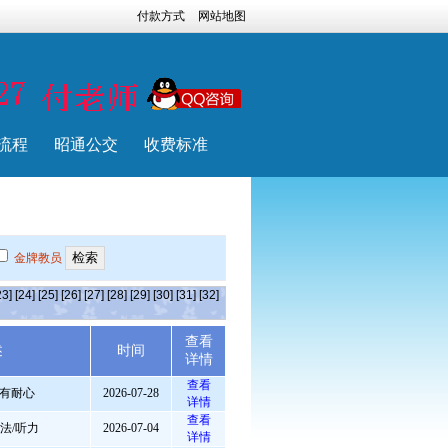
付款方式
网站地图
流程
昭通公交
收费标准
金牌教员
23]
[24]
[25]
[26]
[27]
[28]
[29]
[30]
[31]
[32]
查看
述
时间
详情
查看
有耐心
2026-07-28
详情
查看
法/听力
2026-07-04
详情