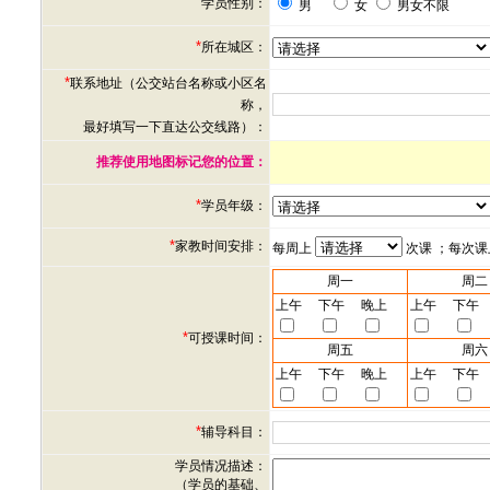
学员性别：
男
女
男女不限
*
所在城区：
*
联系地址（公交站台名称或小区名
称，
最好填写一下直达公交线路）：
推荐使用地图标记您的位置：
*
学员年级：
*
家教时间安排：
每周上
次课 ；每次
周一
周二
上午
下午
晚上
上午
下午
*
可授课时间：
周五
周六
上午
下午
晚上
上午
下午
*
辅导科目：
学员情况描述：
（学员的基础、