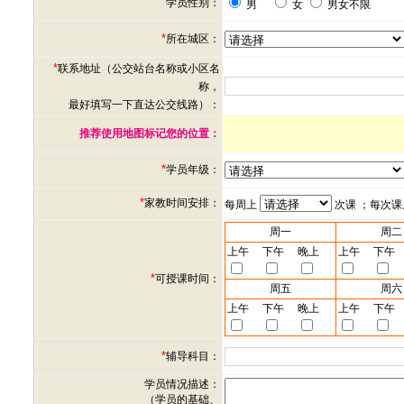
学员性别：
男
女
男女不限
*
所在城区：
*
联系地址（公交站台名称或小区名
称，
最好填写一下直达公交线路）：
推荐使用地图标记您的位置：
*
学员年级：
*
家教时间安排：
每周上
次课 ；每次
周一
周二
上午
下午
晚上
上午
下午
*
可授课时间：
周五
周六
上午
下午
晚上
上午
下午
*
辅导科目：
学员情况描述：
（学员的基础、